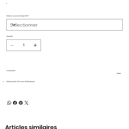
Désirez-vous avoir le logo MW?
Quantité
Composition :
63% polyester, 34% coton, 3% élasthanne
Articles similaires