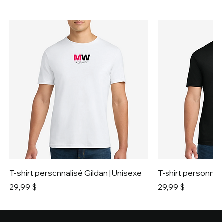
T-shirt personnalisé Gildan | Unisexe
T-shirt personnali
Prix
Prix
29,99 $
29,99 $