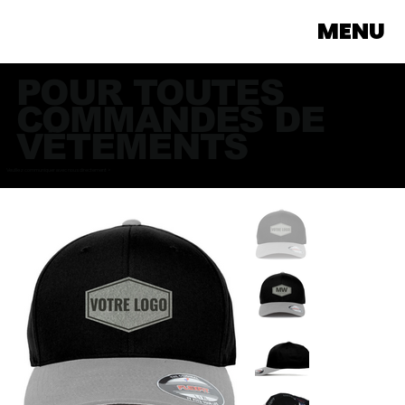
MENU
POUR TOUTES
COMMANDES DE
VÊTEMENTS
Veuillez communiquer avec nous directement >