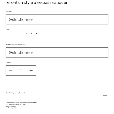
feront un style à ne pas manquer.
Grandeur
Couleur
Désirez-vous avoir le logo MW?
Quantité
Caractéristiques supplémentaires :
Visière PermacurvMD avec sous-visière argentée;
Casquette ajustée à profil moyen;
Oeillets cousus;
3 tailles disponibles.