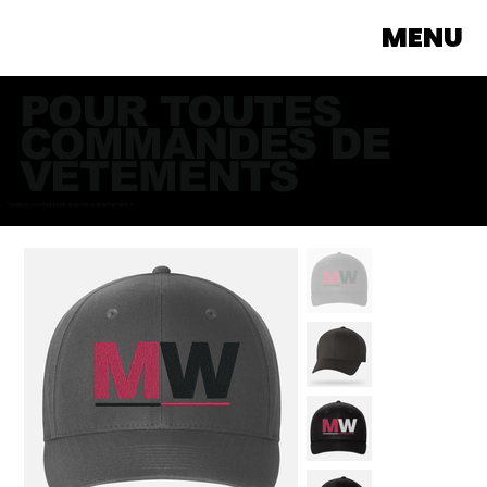
MENU
POUR TOUTES
COMMANDES DE
VÊTEMENTS
Veuillez communiquer avec nous directement >