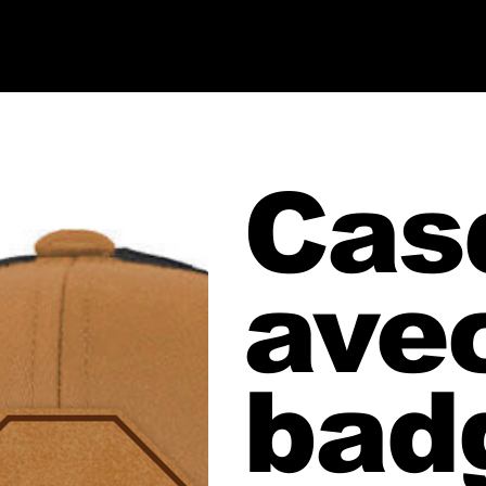
Cas
ave
badg