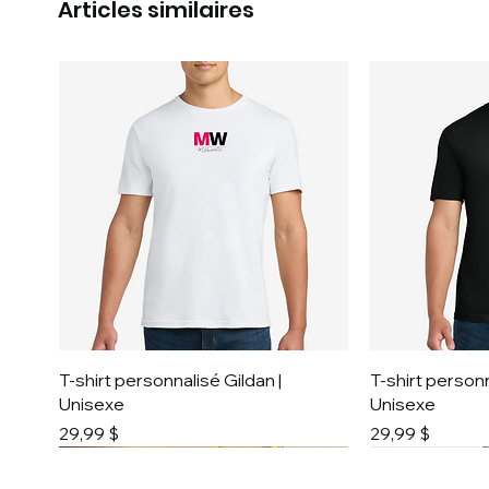
Articles similaires
T-shirt personnalisé Gildan |
T-shirt personn
Unisexe
Unisexe
Prix
Prix
29,99 $
29,99 $