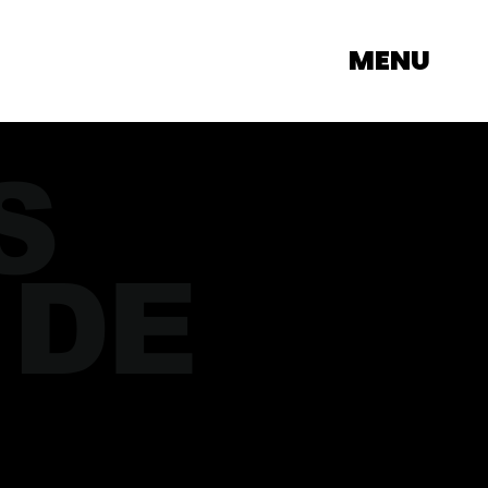
MENU
S
 DE