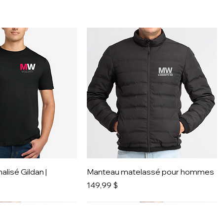
alisé Gildan |
Manteau matelassé pour hommes
Prix
149,99 $