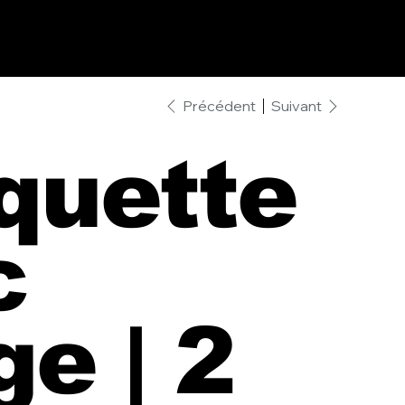
Précédent
Suivant
quette
c
e | 2