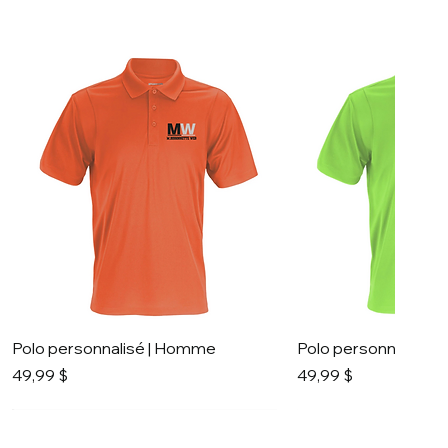
Polo personnalisé | Homme
Polo personnalisé 
Prix
Prix
49,99 $
49,99 $