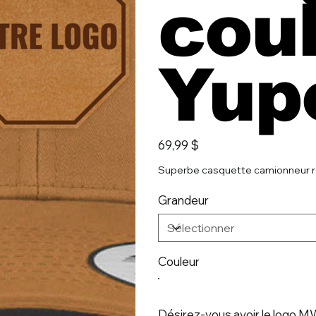
coul
Yup
Prix
69,99 $
Superbe casquette camionneur r
Grandeur
Couleur
Désirez-vous avoir le logo 