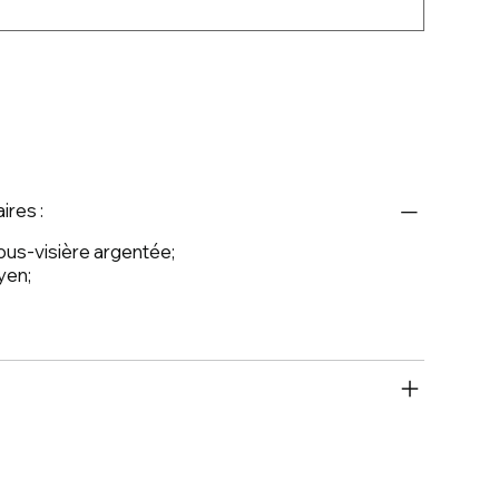
ires :
us-visière argentée;
yen;