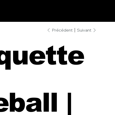
Précédent
Suivant
quette
ball |