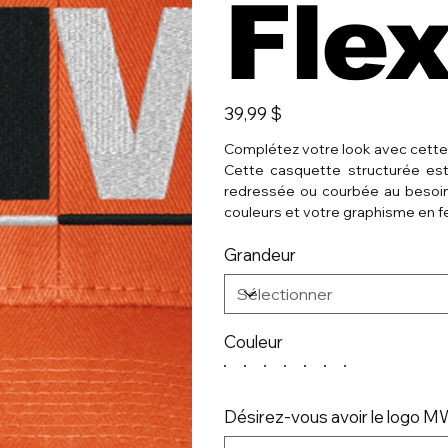
Fle
Prix
39,99 $
Complétez votre look avec cette
Cette casquette structurée est
redressée ou courbée au besoin 
couleurs et votre graphisme en f
Grandeur
Couleur
Désirez-vous avoir le logo 