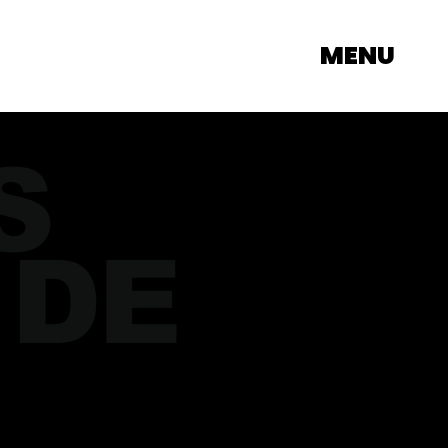
MENU
S
 DE