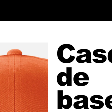
Cas
de
base