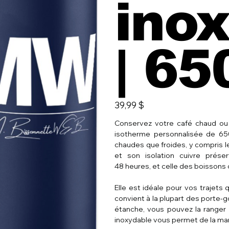
ino
| 65
Prix
39,99 $
Conservez votre café chaud ou 
isotherme personnalisée de 65
chaudes que froides, y compris l
et son isolation cuivre prés
48 heures, et celle des boissons
Elle est idéale pour vos trajets
convient à la plupart des porte-g
étanche, vous pouvez la ranger 
inoxydable vous permet de la man