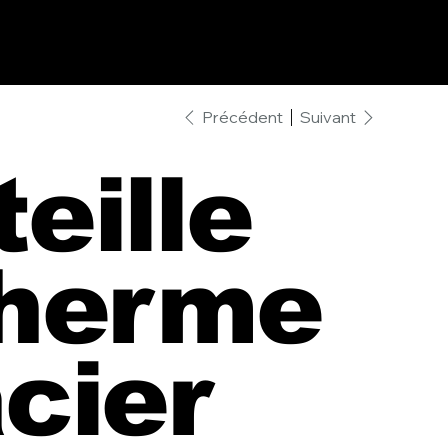
Précédent
Suivant
eille
therme
cier