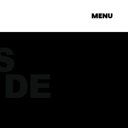
MENU
S
 DE