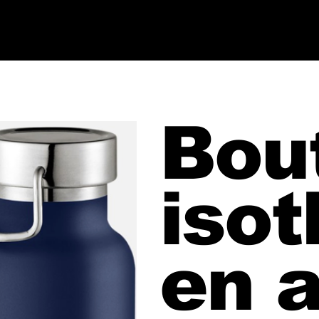
Bout
iso
en a