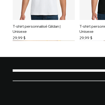
T-shirt personnalisé Gildan |
T-shirt personn
Unisexe
Unisexe
Prix
Prix
29,99 $
29,99 $