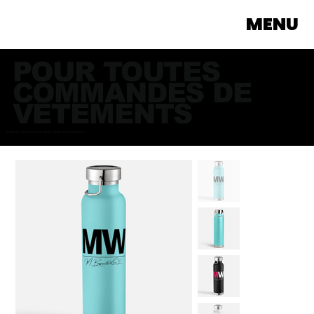
MENU
POUR TOUTES
COMMANDES DE
VÊTEMENTS
Veuillez communiquer avec nous directement >