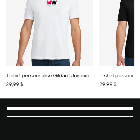
T-shirt personnalisé Gildan | Unisexe
T-shirt personnali
Prix
Prix
29,99 $
29,99 $