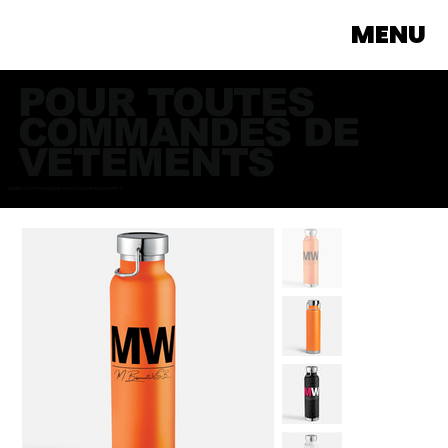
MENU
POUR TOUTES
COMMANDES DE
VÊTEMENTS
Veuillez communiquer avec nous directement >