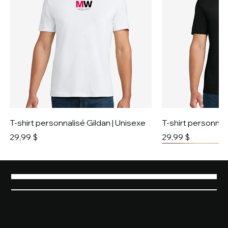
T-shirt personnalisé Gildan | Unisexe
T-shirt personnali
Prix
Prix
29,99 $
29,99 $