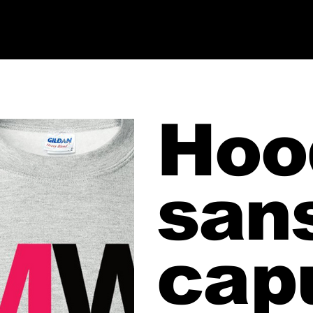
Hoo
san
cap