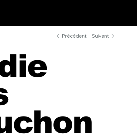
Précédent
Suivant
die
s
uchon