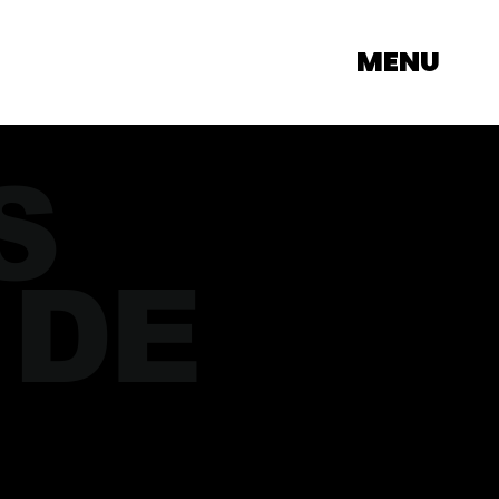
MENU
S
 DE