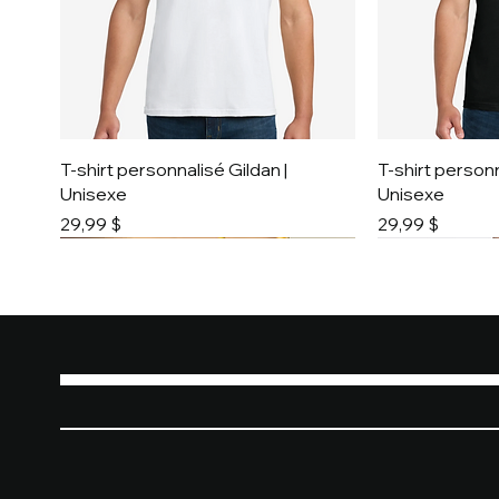
T-shirt personnalisé Gildan |
T-shirt personn
Unisexe
Unisexe
Prix
Prix
29,99 $
29,99 $