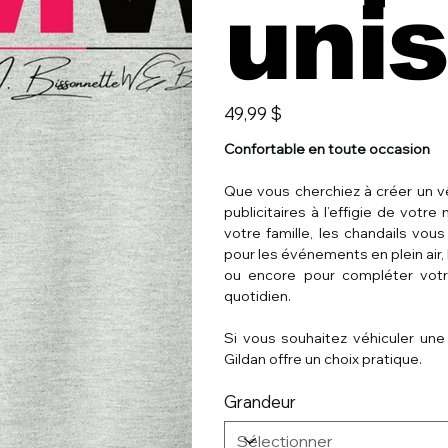
uni
Prix
49,99 $
Confortable en toute occasion
Que vous cherchiez à créer un vê
publicitaires à l’effigie de vo
votre famille, les chandails vous 
pour les événements en plein air,
ou encore pour compléter votr
quotidien.
Si vous souhaitez véhiculer une
Gildan offre un choix pratique.
Grandeur