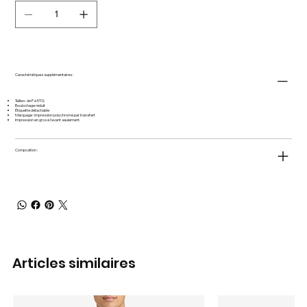
Caractéristiques supplémentaires :
Tailles : de P à 5TG
Boulochage réduit
Étiquette détachable
Marquage : impression polychrome par transfert
Impression en gros à l'avant seulement.
Composition :
Articles similaires