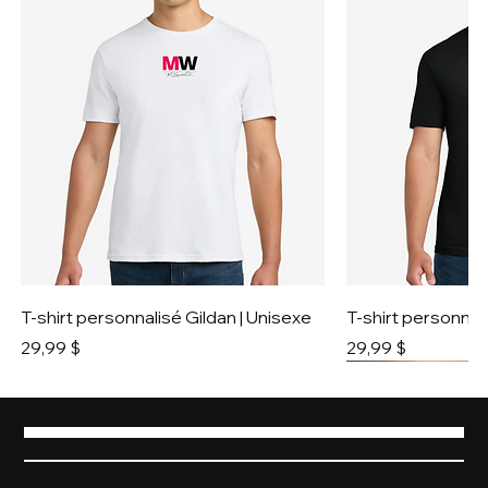
T-shirt personnalisé Gildan | Unisexe
T-shirt personnali
Prix
Prix
29,99 $
29,99 $