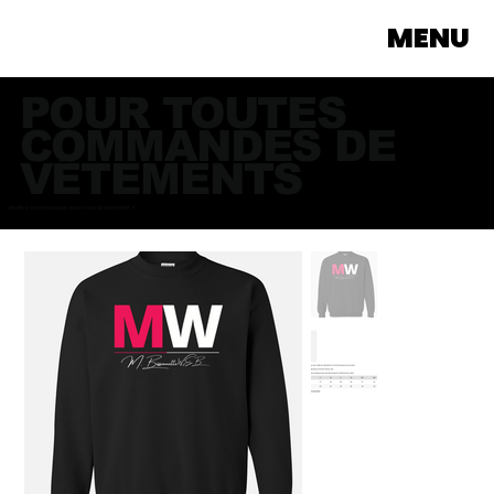
MENU
POUR TOUTES
COMMANDES DE
VÊTEMENTS
Veuillez communiquer avec nous directement >