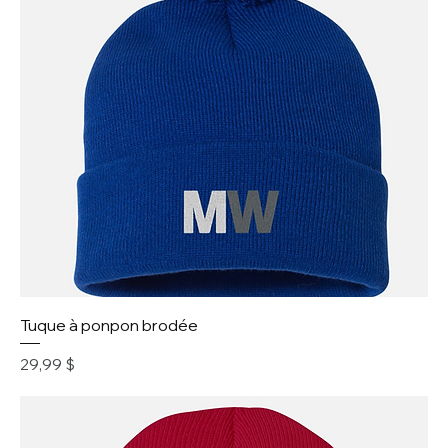
Tuque à ponpon brodée
Prix
29,99 $