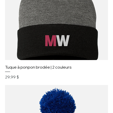
Tuque à ponpon brodée | 2 couleurs
Prix
29,99 $