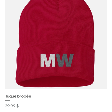
Tuque brodée
Prix
29,99 $