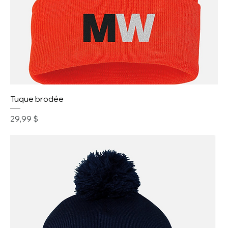
Tuque brodée
Prix
29,99 $