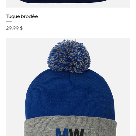
Tuque brodée
Prix
29,99 $