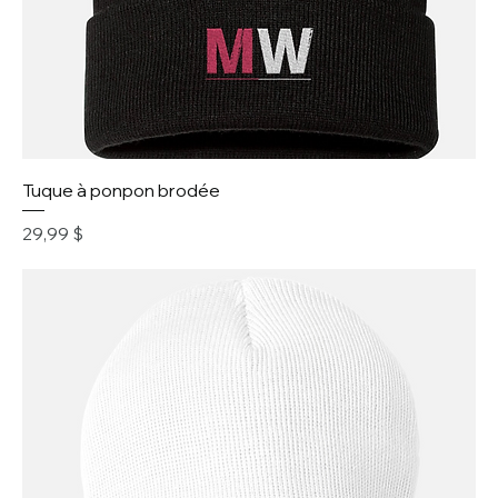
Tuque à ponpon brodée
Prix
29,99 $