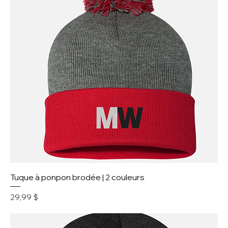
Tuque à ponpon brodée | 2 couleurs
Prix
29,99 $