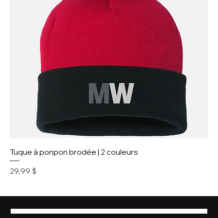
Tuque à ponpon brodée | 2 couleurs
Prix
29,99 $