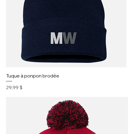
Tuque à ponpon brodée
Prix
29,99 $