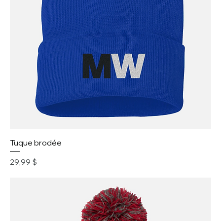
Tuque brodée
Prix
29,99 $