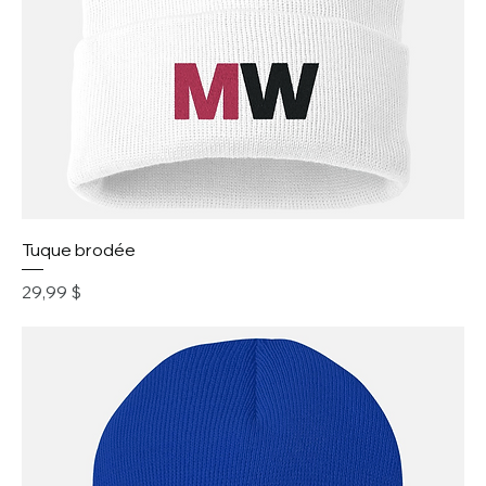
Tuque brodée
Prix
29,99 $