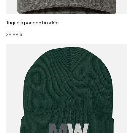
Tuque à ponpon brodée
Prix
29,99 $