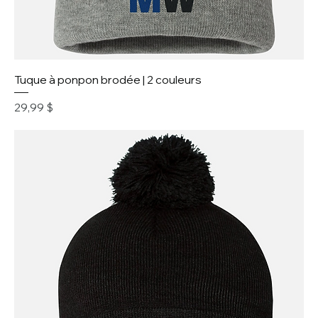
Tuque à ponpon brodée | 2 couleurs
Prix
29,99 $