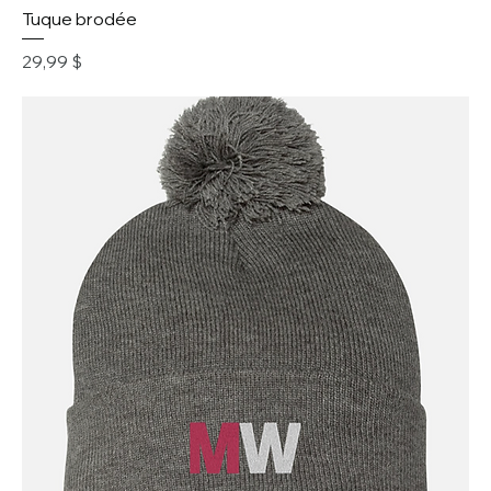
Tuque brodée
Prix
29,99 $