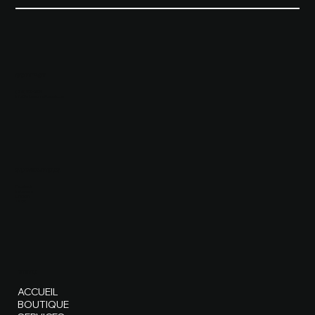
CONTACT
(819) 660-0573
info@mbissonnetteweb.com
SUIVEZ-NOUS
Facebook
Instagram
LinkedIn
TikTok
MENU
ACCUEIL
BOUTIQUE