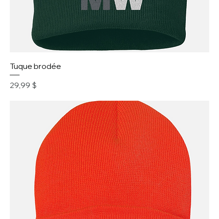
Tuque brodée
Prix
29,99 $