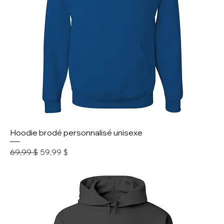
Hoodie brodé personnalisé unisexe
Prix original
Prix promotionnel
69,99 $
59,99 $