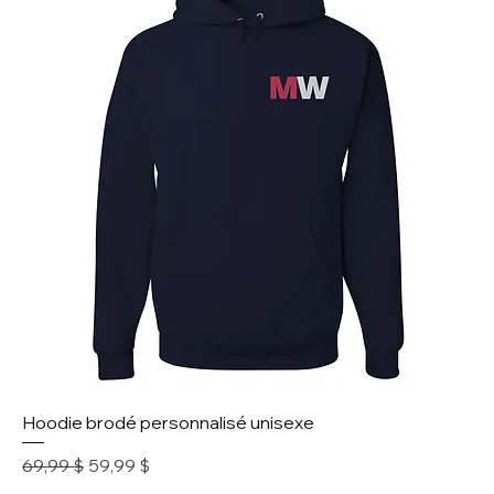
Hoodie brodé personnalisé unisexe
Prix original
Prix promotionnel
69,99 $
59,99 $