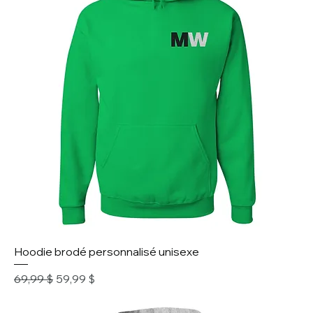
Hoodie brodé personnalisé unisexe
Prix original
Prix promotionnel
69,99 $
59,99 $