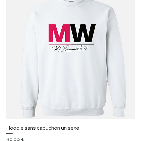
Hoodie sans capuchon unisexe
Prix
49,99 $