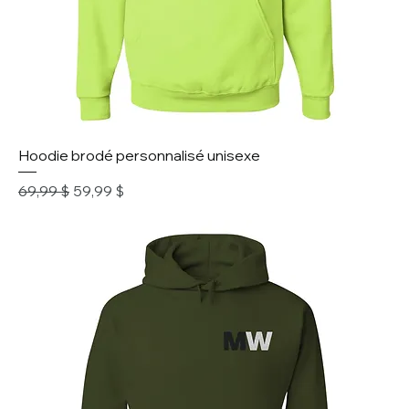
Hoodie brodé personnalisé unisexe
Prix original
Prix promotionnel
69,99 $
59,99 $