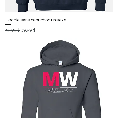
Hoodie sans capuchon unisexe
Prix original
Prix promotionnel
49,99 $
39,99 $