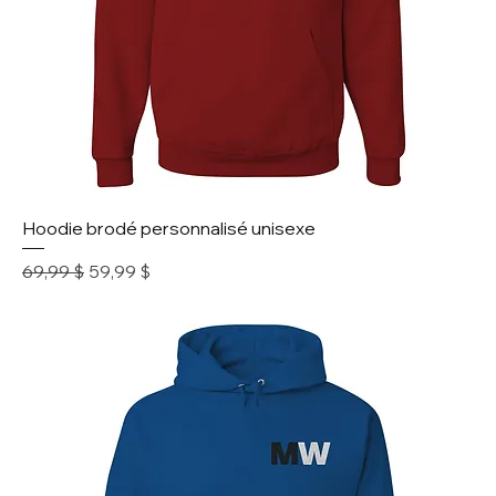
Hoodie brodé personnalisé unisexe
Prix original
Prix promotionnel
69,99 $
59,99 $