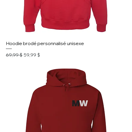
Hoodie brodé personnalisé unisexe
Prix original
Prix promotionnel
69,99 $
59,99 $