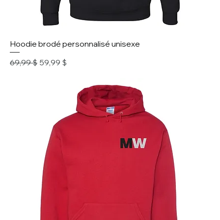
Hoodie brodé personnalisé unisexe
Prix original
Prix promotionnel
69,99 $
59,99 $