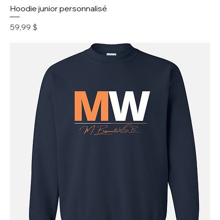
Hoodie junior personnalisé
Prix
59,99 $