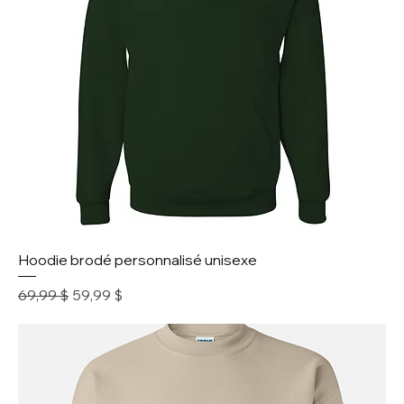
Hoodie brodé personnalisé unisexe
Prix original
Prix promotionnel
69,99 $
59,99 $