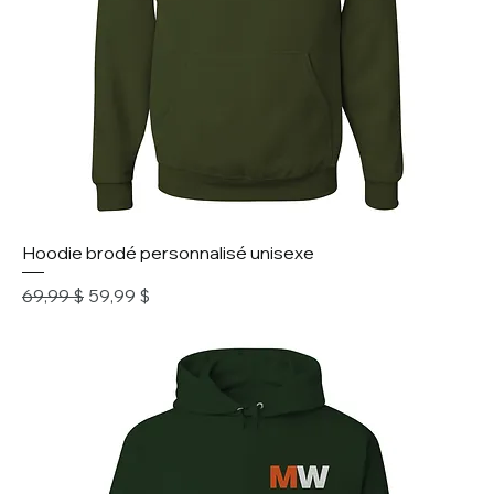
Hoodie brodé personnalisé unisexe
Prix original
Prix promotionnel
69,99 $
59,99 $