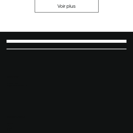
Voir plus
CONTACT
(819) 660-0573
info@mbissonnetteweb.com
SUIVEZ-NOUS
Facebook
Instagram
LinkedIn
TikTok