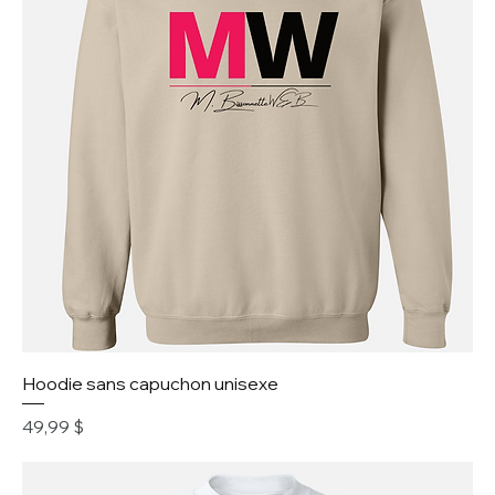
Hoodie sans capuchon unisexe
Prix
49,99 $