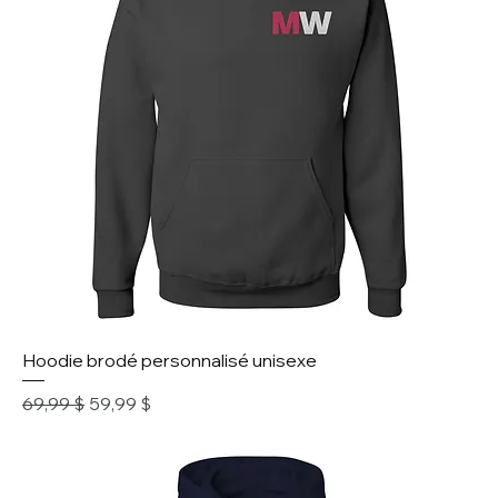
Hoodie brodé personnalisé unisexe
Prix original
Prix promotionnel
69,99 $
59,99 $