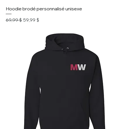
Hoodie brodé personnalisé unisexe
Prix original
Prix promotionnel
69,99 $
59,99 $