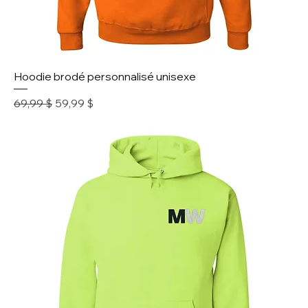
Hoodie brodé personnalisé unisexe
Prix original
Prix promotionnel
69,99 $
59,99 $