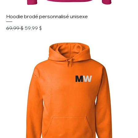
Hoodie brodé personnalisé unisexe
Prix original
Prix promotionnel
69,99 $
59,99 $