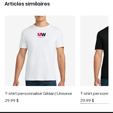
Articles similaires
T-shirt personnalisé Gildan | Unisexe
T-shirt personnali
Prix
Prix
29,99 $
29,99 $