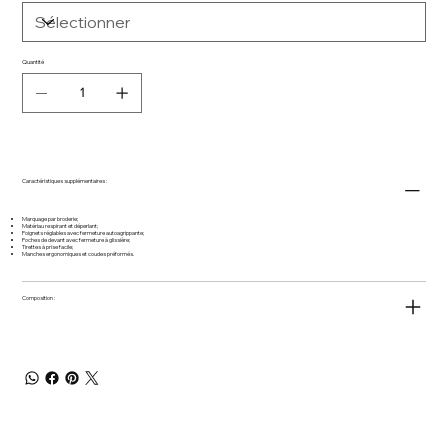
Quantité
Caractéristiques supplémentaires :
Marquage par broderie;
Matériau respirant et déperlant;
Poignets réglables avec fermeture autoagrippante;
Poches de devant avec fermeture à glissière;
Tirettes à prise facile;
Manches ergonomiques et coudes préformés.
Composition :