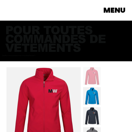
MENU
POUR TOUTES
COMMANDES DE
VÊTEMENTS
Veuillez communiquer avec nous directement >