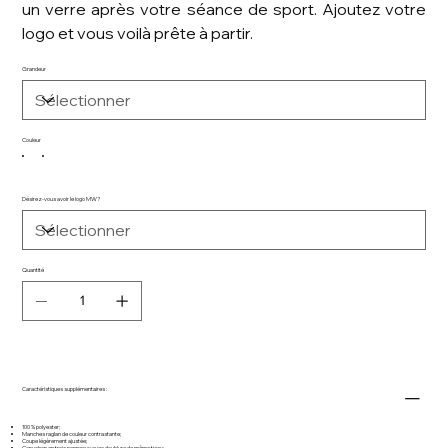
un verre après votre séance de sport. Ajoutez votre
logo et vous voilà prête à partir.
Grandeur
Couleur
Désirez-vous avoir le logo MW?
Quantité
Caractéristiques supplémentaires :
100 % polyester;
Manches raglan de couleur contrastante;
Coupe légèrement ajustée;
Capuchon en trois panneaux avec doublure de même tissu;