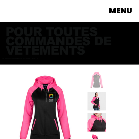
MENU
POUR TOUTES
COMMANDES DE
VÊTEMENTS
Veuillez communiquer avec nous directement >