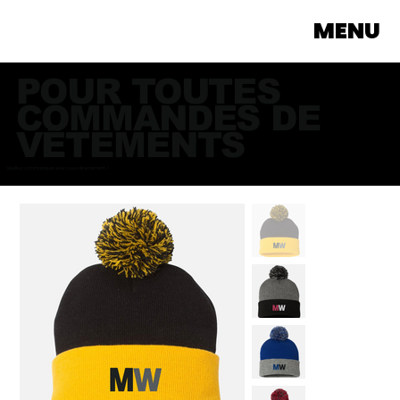
MENU
POUR TOUTES
COMMANDES DE
VÊTEMENTS
Veuillez communiquer avec nous directement >