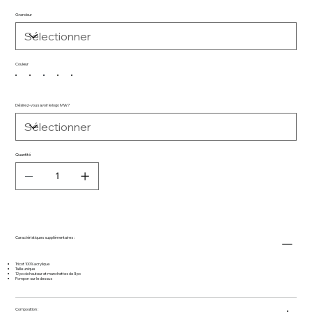
Grandeur
Couleur
Désirez-vous avoir le logo MW?
Quantité
Caractéristiques supplémentaires :
Tricot 100% acrylique
Taille unique
12 po de hauteur et manchettes de 3 po
Pompon sur le dessus
Composition :