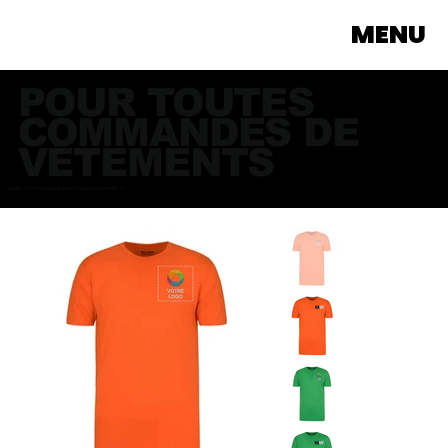
MENU
POUR TOUTES
COMMANDES DE
VÊTEMENTS
Veuillez communiquer avec nous directement >