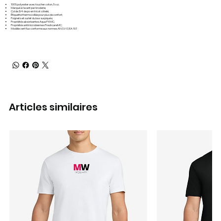
100% polyester avec toucher coton, 5 oz;
Marqué à l'avant par broderie;
Col de 3/4 de po en tricot côtelé;
Étiquette thermocollée pour plus de confort;
Poignets et ourlet du bas surpiqués;
Propriétés absorbantes Aqua FXMC;
Propriétés antimicrobiennes FreshcareMC;
Modèle vert fluo conforme aux normes ANSI/ISEA 107.
Articles similaires