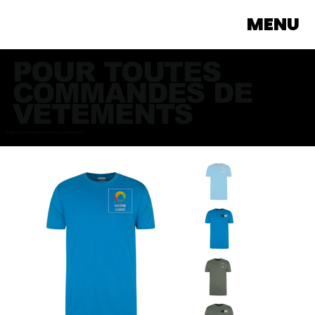
MENU
POUR TOUTES
COMMANDES DE
VÊTEMENTS
Veuillez communiquer avec nous directement >