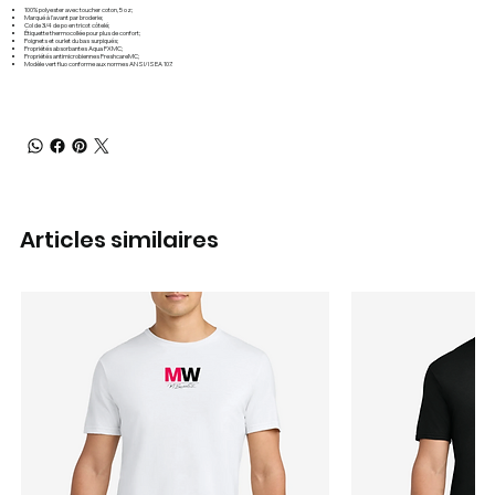
100% polyester avec toucher coton, 5 oz;
Marqué à l'avant par broderie;
Col de 3/4 de po en tricot côtelé;
Étiquette thermocollée pour plus de confort;
Poignets et ourlet du bas surpiqués;
Propriétés absorbantes Aqua FXMC;
Propriétés antimicrobiennes FreshcareMC;
Modèle vert fluo conforme aux normes ANSI/ISEA 107.
Articles similaires