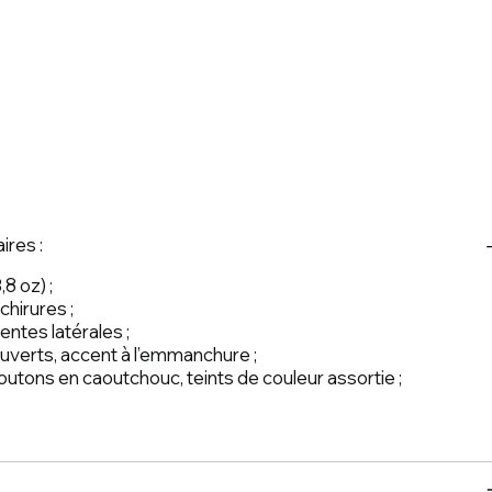
ires :
8 oz) ;
hirures ;
fentes latérales ;
verts, accent à l’emmanchure ;
outons en caoutchouc, teints de couleur assortie ;