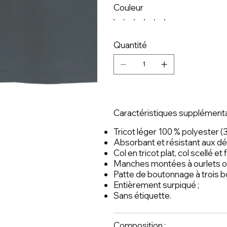
Couleur
Quantité
Caractéristiques supplémenta
Tricot léger 100 % polyester (3,
Absorbant et résistant aux déc
Col en tricot plat, col scellé et 
Manches montées à ourlets ou
Patte de boutonnage à trois b
Entièrement surpiqué ;
Sans étiquette.
Composition :