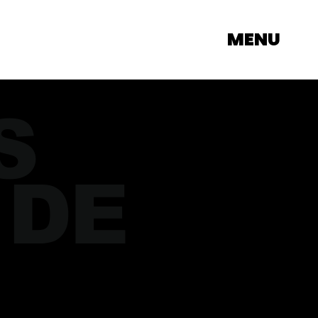
MENU
S
 DE