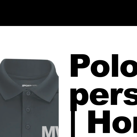
Pol
per
| H