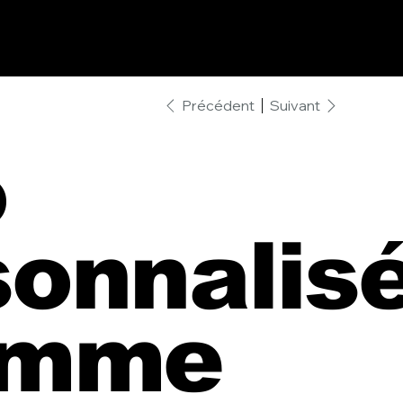
Précédent
Suivant
o
sonnalis
omme