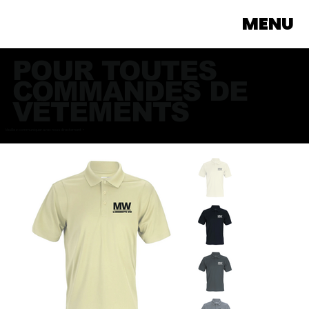
MENU
POUR TOUTES
COMMANDES DE
VÊTEMENTS
Veuillez communiquer avec nous directement >