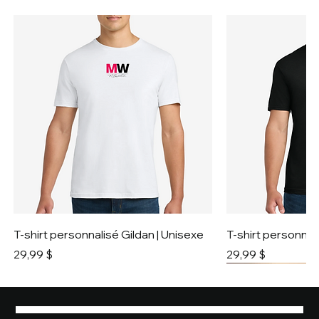
T-shirt personnalisé Gildan | Unisexe
T-shirt personnali
Prix
Prix
29,99 $
29,99 $