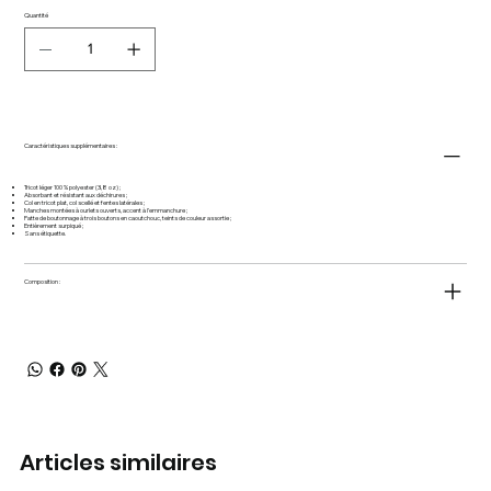
Quantité
Caractéristiques supplémentaires :
Tricot léger 100 % polyester (3,8 oz) ;
Absorbant et résistant aux déchirures ;
Col en tricot plat, col scellé et fentes latérales ;
Manches montées à ourlets ouverts, accent à l’emmanchure ;
Patte de boutonnage à trois boutons en caoutchouc, teints de couleur assortie ;
Entièrement surpiqué ;
Sans étiquette.
Composition :
Articles similaires