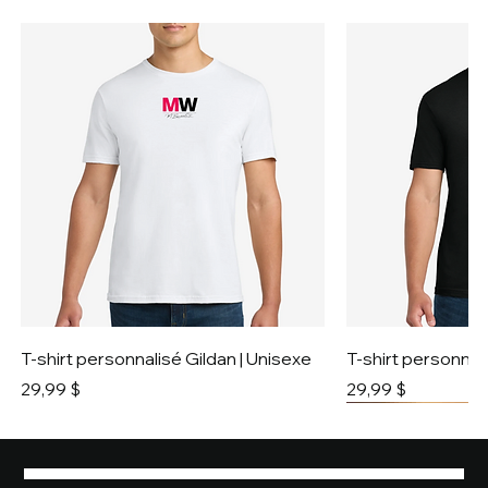
T-shirt personnalisé Gildan | Unisexe
T-shirt personnali
Prix
Prix
29,99 $
29,99 $