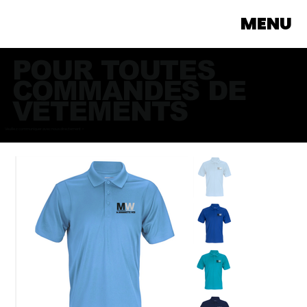
MENU
POUR TOUTES
COMMANDES DE
VÊTEMENTS
Veuillez communiquer avec nous directement >