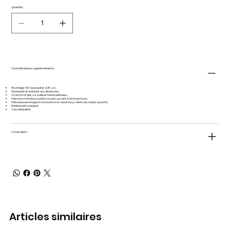
Quantité
Caractéristiques supplémentaires :
Tricot léger 100 % polyester (3,8 oz) ;
Absorbant et résistant aux déchirures ;
Col en tricot plat, col scellé et fentes latérales ;
Manches montées à ourlets ouverts, accent à l’emmanchure ;
Patte de boutonnage à trois boutons en caoutchouc, teints de couleur assortie ;
Entièrement surpiqué ;
Sans étiquette.
Composition :
Articles similaires