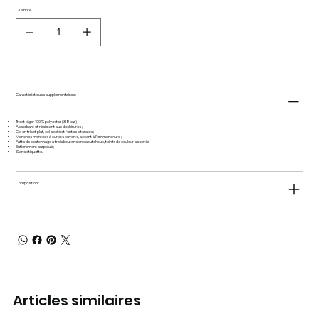
Quantité
Caractéristiques supplémentaires :
Tricot léger 100 % polyester (3,8 oz) ;
Absorbant et résistant aux déchirures ;
Col en tricot plat, col scellé et fentes latérales ;
Manches montées à ourlets ouverts, accent à l’emmanchure ;
Patte de boutonnage à trois boutons en caoutchouc, teints de couleur assortie ;
Entièrement surpiqué ;
Sans étiquette.
Composition :
Articles similaires