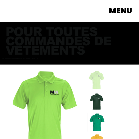
MENU
POUR TOUTES
COMMANDES DE
VÊTEMENTS
Veuillez communiquer avec nous directement >