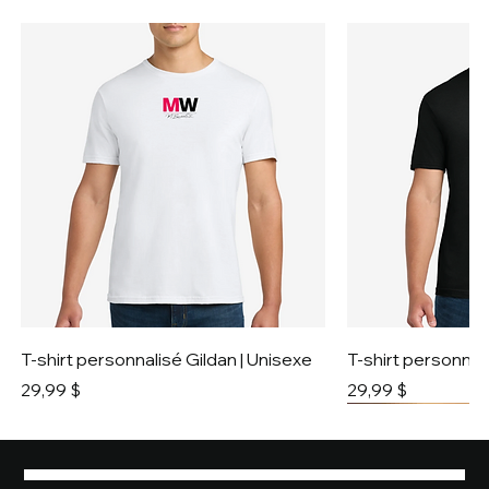
T-shirt personnalisé Gildan | Unisexe
T-shirt personnali
Prix
Prix
29,99 $
29,99 $