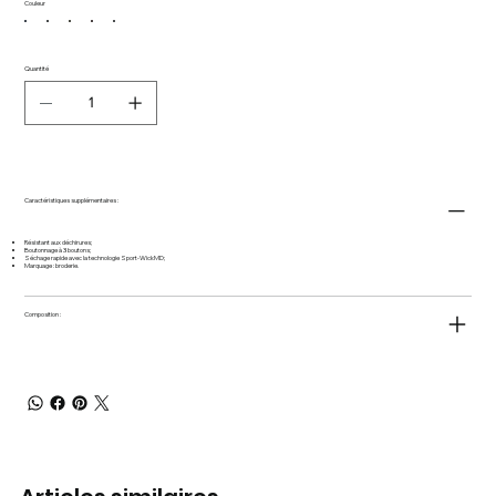
Couleur
Quantité
Caractéristiques supplémentaires :
Résistant aux déchirures;
Boutonnage à 3 boutons;
Séchage rapide avec la technologie Sport-WickMD;
Marquage : broderie.
Composition :