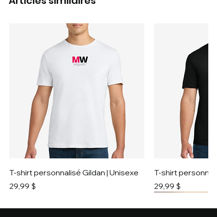
Articles similaires
T-shirt personnalisé Gildan | Unisexe
T-shirt personnali
Prix
Prix
29,99 $
29,99 $