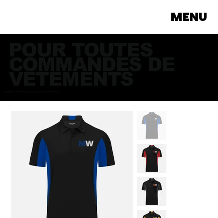
MENU
POUR TOUTES
COMMANDES DE
VÊTEMENTS
Veuillez communiquer avec nous directement >