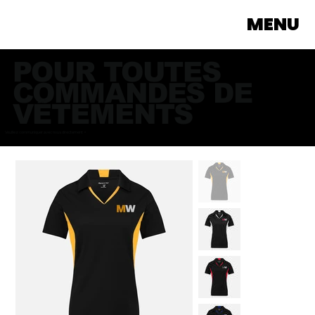
MENU
POUR TOUTES
COMMANDES DE
VÊTEMENTS
Veuillez communiquer avec nous directement >