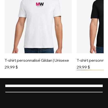
T-shirt personnalisé Gildan | Unisexe
T-shirt personnali
Prix
Prix
29,99 $
29,99 $