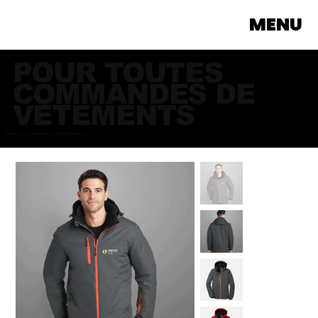
MENU
POUR TOUTES
COMMANDES DE
VÊTEMENTS
Veuillez communiquer avec nous directement >