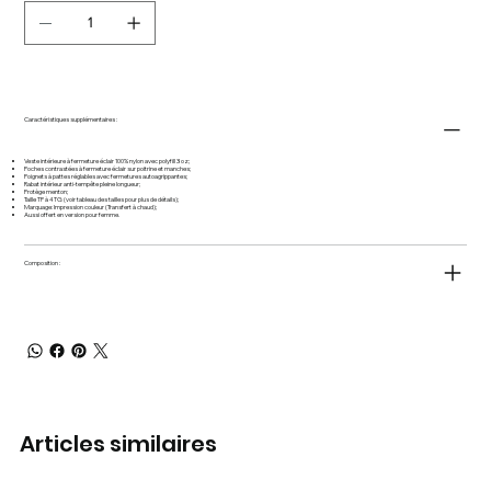
Caractéristiques supplémentaires :
Veste intérieure à fermeture éclair 100% nylon avec polyfill 3 oz;
Poches contrastées à fermeture éclair sur poitrine et manches;
Poignets à pattes réglables avec fermetures autoagrippantes;
Rabat intérieur anti-tempête pleine longueur;
Protège menton;
Taille TP à 4TG (voir tableau des tailles pour plus de détails);
Marquage: Impression couleur (Transfert à chaud);
Aussi offert en version pour femme.
Composition :
Articles similaires