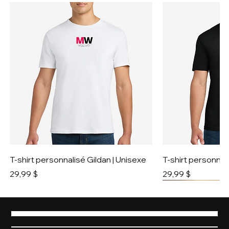
T-shirt personnalisé Gildan | Unisexe
T-shirt personnali
Prix
Prix
29,99 $
29,99 $