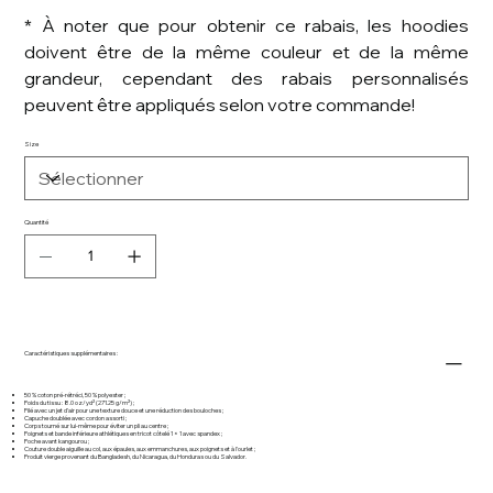
* À noter que pour obtenir ce rabais, les hoodies
doivent être de la même couleur et de la même
grandeur, cependant des rabais personnalisés
peuvent être appliqués selon votre commande!
Size
Quantité
Caractéristiques supplémentaires :
50 % coton pré-rétréci, 50 % polyester ;
Poids du tissu : 8.0 oz/yd² (271.25 g/m²) ;
Filé avec un jet d'air pour une texture douce et une réduction des bouloches ;
Capuche doublée avec cordon assorti ;
Corps tourné sur lui-même pour éviter un pli au centre ;
Poignets et bande inférieure athlétiques en tricot côtelé 1 × 1 avec spandex ;
Poche avant kangourou ;
Couture double aiguille au col, aux épaules, aux emmanchures, aux poignets et à l'ourlet ;
Produit vierge provenant du Bangladesh, du Nicaragua, du Honduras ou du Salvador.