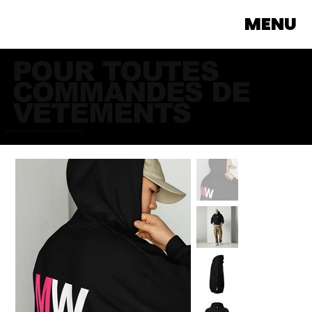
MENU
POUR TOUTES
COMMANDES DE
VÊTEMENTS
Veuillez communiquer avec nous directement >