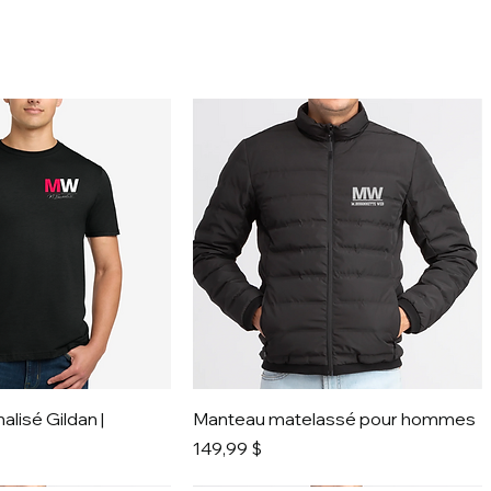
alisé Gildan |
Manteau matelassé pour hommes
Prix
149,99 $