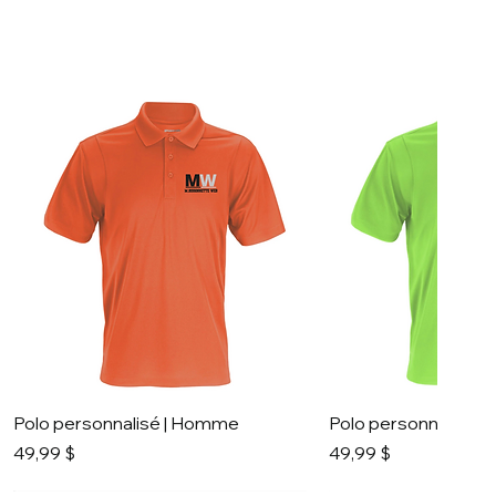
Polo personnalisé | Homme
Polo personnalisé 
Prix
Prix
49,99 $
49,99 $