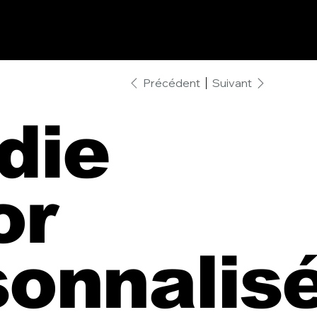
Précédent
Suivant
die
or
sonnalis