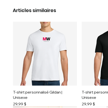
Articles similaires
T-shirt personnalisé Gildan |
T-shirt personn
Unisexe
Unisexe
Prix
Prix
29,99 $
29,99 $