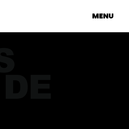
MENU
S
 DE