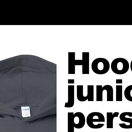
Hoo
juni
per