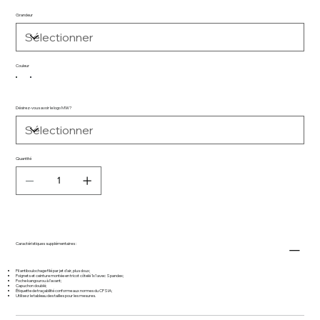
Grandeur
Couleur
Désirez-vous avoir le logo MW?
Quantité
Caractéristiques supplémentaires :
Fil antiboulochage filé par jet d'air, plus doux;
Poignets et ceinture montée en tricot côtelé 1x1 avec Spandex;
Poche kangourou à l'avant;
Capuchon doublé;
Étiquette de traçabilité conforme aux normes du CPSIA;
Utilisez le tableau des tailles pour les mesures.