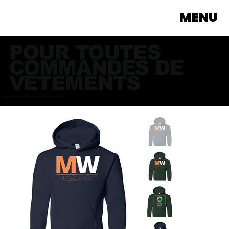
MENU
POUR TOUTES
COMMANDES DE
VÊTEMENTS
Veuillez communiquer avec nous directement >