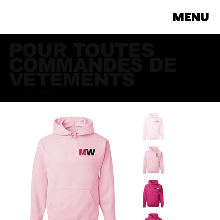
MENU
POUR TOUTES
COMMANDES DE
VÊTEMENTS
Veuillez communiquer avec nous directement >