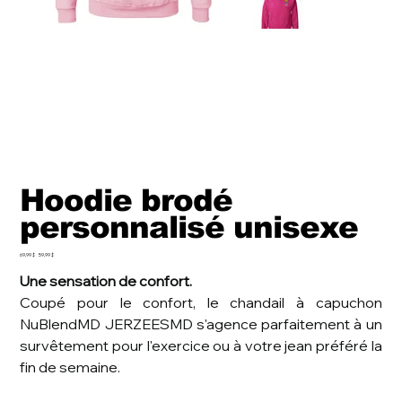
Hoodie brodé
personnalisé unisexe
Prix
Prix
69,99 $
59,99 $
d’origine
promotionnel
Une sensation de confort.
Coupé pour le confort, le chandail à capuchon
NuBlendMD JERZEESMD s'agence parfaitement à un
survêtement pour l'exercice ou à votre jean préféré la
fin de semaine.