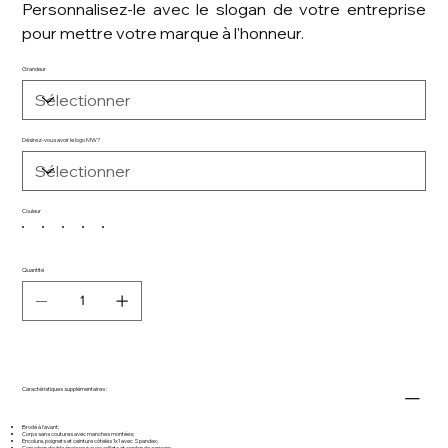
Personnalisez-le avec le slogan de votre entreprise
pour mettre votre marque à l'honneur.
Grandeur
Désirez-vous avoir le logo MW?
Couleur
Quantité
Caractéristiques supplémentaires :
Brodé à l'avant;
Corps sans coutures avec manches montées;
Encolure, poignets et ceinture côtelés 1x1 avec Spandex;
Capuchon double épaisseur avec œillets et cordon de serrage;