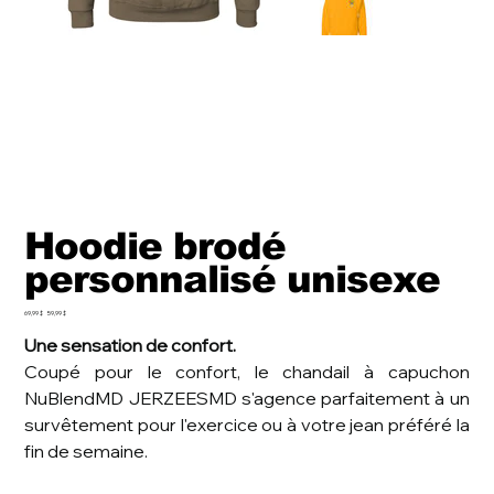
Hoodie brodé
personnalisé unisexe
Prix
Prix
69,99 $
59,99 $
d’origine
promotionnel
Une sensation de confort.
Coupé pour le confort, le chandail à capuchon
NuBlendMD JERZEESMD s'agence parfaitement à un
survêtement pour l'exercice ou à votre jean préféré la
fin de semaine.