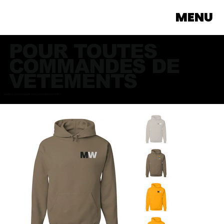
MENU
POUR TOUTES
COMMANDES DE
VÊTEMENTS
Veuillez communiquer avec nous directement >