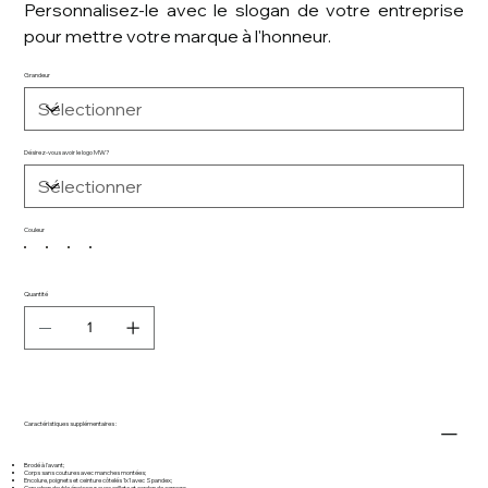
Personnalisez-le avec le slogan de votre entreprise
pour mettre votre marque à l'honneur.
Grandeur
Désirez-vous avoir le logo MW?
Couleur
Quantité
Caractéristiques supplémentaires :
Brodé à l'avant;
Corps sans coutures avec manches montées;
Encolure, poignets et ceinture côtelés 1x1 avec Spandex;
Capuchon double épaisseur avec œillets et cordon de serrage;