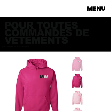
MENU
POUR TOUTES
COMMANDES DE
VÊTEMENTS
Veuillez communiquer avec nous directement >