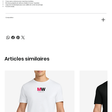
Corps sans coutures avec manches montées;
Encolure, poignets et ceinture côtelés 1x1 avec Spandex;
Capuchon double épaisseur avec œillets et cordon de serrage;
Poche frontale.
Composition :
Articles similaires