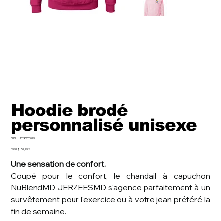
Hoodie brodé
personnalisé unisexe
SKU
SKU :
P63QY3099
P63QY3099
Prix
Prix
69,99 $
59,99 $
d’origine
promotionnel
Une sensation de confort.
Coupé pour le confort, le chandail à capuchon
NuBlendMD JERZEESMD s'agence parfaitement à un
survêtement pour l'exercice ou à votre jean préféré la
fin de semaine.