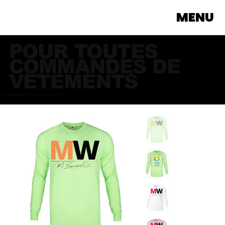
MENU
POUR TOUTES
COMMANDES DE
VÊTEMENTS
Veuillez communiquer avec nous directement >