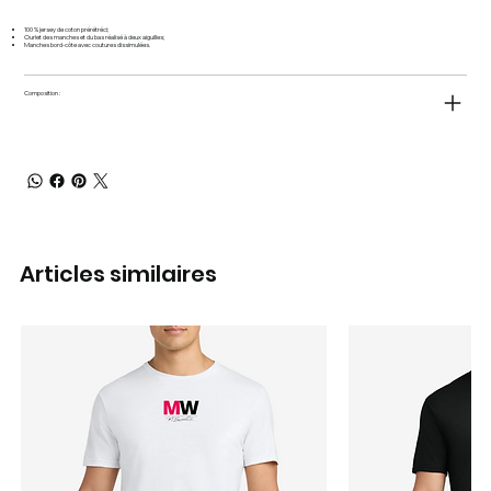
100 % jersey de coton prérétréci;
Ourlet des manches et du bas réalisé à deux aiguilles;
Manches bord-côte avec coutures dissimulées.
Composition :
Articles similaires