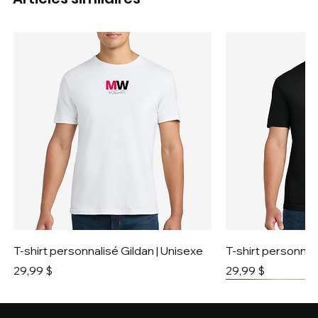
T-shirt personnalisé Gildan | Unisexe
T-shirt personnali
Prix
Prix
29,99 $
29,99 $