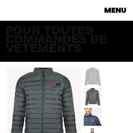
MENU
POUR TOUTES
COMMANDES DE
VÊTEMENTS
Veuillez communiquer avec nous directement >