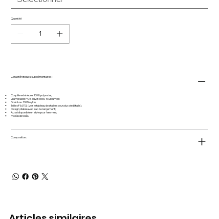
Quantité
Caractéristiques supplémentaires :
Coquille extérieure: 100% polyester;
Garnissage : 90% duvet d’oie, 10% plumes;
Doublure : 100% nylon;
Tailles P à 3TG (voir le tableau des tailles pour plus de détails);
Design pliable avec sac de rangement;
Aussi disponible en style pour femmes;
Modèle brodée.
Composition :
Articles similaires