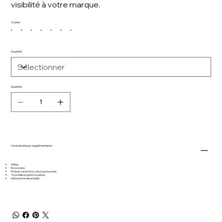
visibilité à votre marque.
Couleur
Quantité
Quantité
Caractéristiques supplémentaires :
Métal;
Encre noire;
Prise en caoutchouc douce au toucher;
Stylo bille à pointe moyenne;
Mécanisme rétractable.